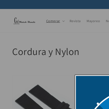
Ir
directamente
al contenido
Comprar
Revista
Mayoreo
N
Colección:
Cordura y Nylon