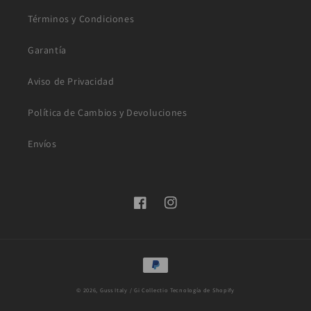
Términos y Condiciones
Garantía
Aviso de Privacidad
Política de Cambios y Devoluciones
Envíos
Facebook
Instagram
Formas
de
© 2026,
Guss Italy / Gi Collectio
Tecnología de Shopify
pago