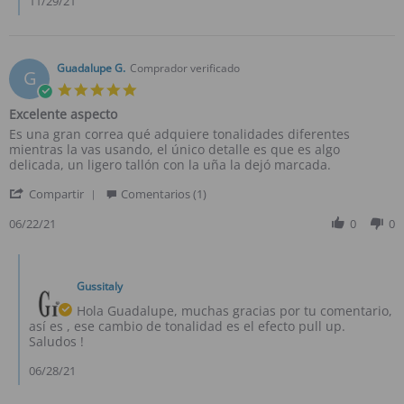
11/29/21
Review
by
Ernesto
P.
Guadalupe G.
Comprador verificado
G
on
5.0
24
star
Sep
Excelente aspecto
rating
2021
Review
review
Es una gran correa qué adquiere tonalidades diferentes
by
stating
mientras la vas usando, el único detalle es que es algo
Guadalupe
Excelente
delicada, un ligero tallón con la uña la dejó marcada.
G.
aspecto
'
on
Compartir
Comentarios (1)
Share
22
Review
06/22/21
0
0
Jun
by
2021
Guadalupe
Comments
G.
by
on
Gussitaly
Dueño
22
de
Hola Guadalupe, muchas gracias por tu comentario,
Jun
la
así es , ese cambio de tonalidad es el efecto pull up.
2021
tienda
Saludos !
on
Review
06/28/21
by
Guadalupe