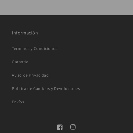
G.
on
22
Jun
2021
Información
Términos y Condiciones
Garantía
Aviso de Privacidad
Política de Cambios y Devoluciones
Envíos
Facebook
Instagram