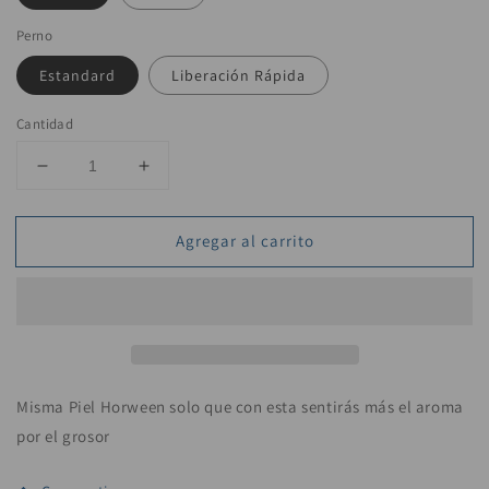
Perno
Estandard
Liberación Rápida
Cantidad
Reducir
Aumentar
cantidad
cantidad
para
para
Agregar al carrito
Piel
Piel
Horween
Horween
retro
retro
gruesa
gruesa
Misma Piel Horween solo que con esta sentirás más el aroma
por el grosor