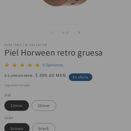
de
1
/
2
GUSS ITALY / GI COLLECTIO
Piel Horween retro gruesa
5.0
5 Opiniones
star
rating
Precio
Precio
$ 899.00 MXN
$ 1,200.00 MXN
En oferta
habitual
de
Impuesto incluido.
venta
Size
22mm
20mm
Color
brown
black