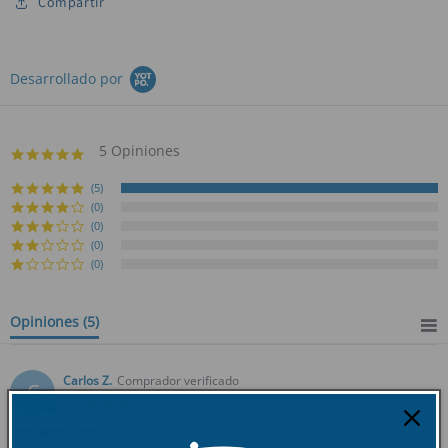
Compartir
Desarrollado por
5 Opiniones
5.0
star
rating
(5)
(0)
(0)
(0)
(0)
Opiniones
(5)
Carlos Z.
Comprador verificado
C
5.0
star
Horween retro
rating