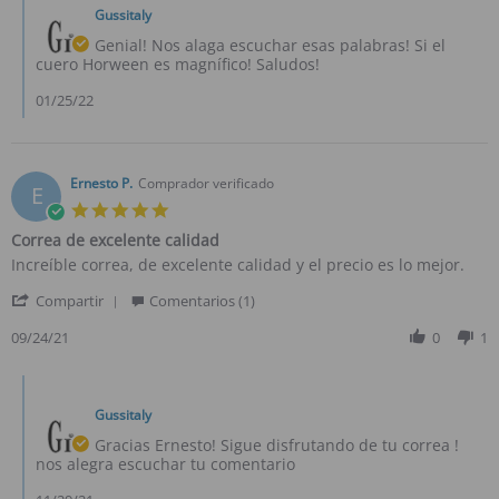
by
on
Gussitaly
Dueño
21
de
Genial! Nos alaga escuchar esas palabras! Si el
Jan
la
cuero Horween es magnífico! Saludos!
2022
tienda
on
01/25/22
Review
by
Blas
H.
Ernesto P.
Comprador verificado
E
on
5.0
21
star
Jan
Correa de excelente calidad
rating
2022
Review
review
Increíble correa, de excelente calidad y el precio es lo mejor.
by
stating
'
Ernesto
Correa
Compartir
Comentarios (1)
Share
P.
de
Review
09/24/21
0
1
on
excelente
by
24
calidad
Ernesto
Sep
Comments
P.
2021
by
on
Gussitaly
Dueño
24
de
Gracias Ernesto! Sigue disfrutando de tu correa !
Sep
la
nos alegra escuchar tu comentario
2021
tienda
on